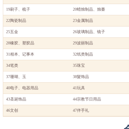
19刷子、梳子
20蜡烛制品、烛臺
22陶瓷制品
23金属制品
25五金
26玻璃制品、镜子
28橡胶、塑胶品
29波丽制品
31相本、记事本
32纸类制品
34笔类
35珠宝
37珊瑚、玉
38髮饰品
40电子、电器用品
41玩具
43圣诞饰品
44宗教节日用品
46文创
47伴手礼