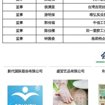
监事
侯渊棠
台湾吉而
监事
游明保
唯弘实业
监事
郭传福
中信工
监事
陈佳樑
田一塑胶工
监事
钟雅俊
格莉特
新代国际股份有限公司
盛贸艺品有限公司