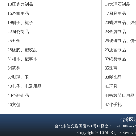
13压克力制品
14大理石制品
16浴室用品
17厨具用品
19刷子、梳子
20蜡烛制品、烛
22陶瓷制品
23金属制品
25五金
26玻璃制品、镜
28橡胶、塑胶品
29波丽制品
31相本、记事本
32纸类制品
34笔类
35珠宝
37珊瑚、玉
38髮饰品
40电子、电器用品
41玩具
43圣诞饰品
44宗教节日用品
46文创
47伴手礼
台湾区
台北市信义路四段391号11楼之7 Tel : 886-2-2758-9
Copyright 2016 All Rights Reser