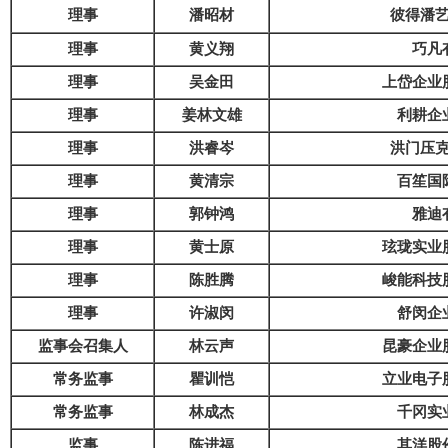
理事
潘昭材
彼得潘
理事
黄义翔
巧凡
理事
吴金田
上岱企业
理事
姜林文雄
利耕企
理事
洪睿岑
洪门压
理事
黄清宗
百笙国
理事
郭钟鸿
雅迪
理事
黄士原
玹珑实业
理事
陈胜腾
峻能科技
理事
许淑闵
舒闵企
监事会召集人
林云声
昆豪企业
常务监事
瞿训恺
立业电子
常务监事
林成杰
千冈实
监事
陈进福
其洋股