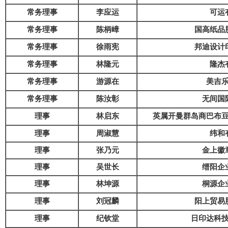
常务理事
李应运
可运
常务理事
陈柄嶂
国高纸品
常务理事
徐雨宪
邦迪设计
常务理事
林隆元
隆杰
常务理事
游源在
美吉
常务理事
陈汝彰
无间国
理事
林启东
英属开曼群岛商巴布
理事
周淑慧
纬和
理事
张乃元
金上徽
理事
吴世长
缙阳企
理事
林坤源
桐源企
理事
刘冠麟
阳上贸易
理事
纪钦堂
日印达科