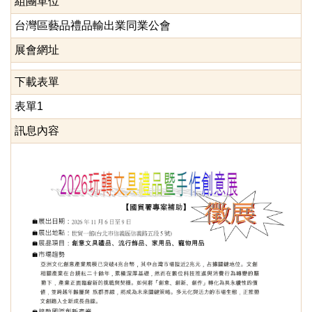
組團單位
台灣區藝品禮品輸出業同業公會
展會網址
下載表單
表單1
訊息內容