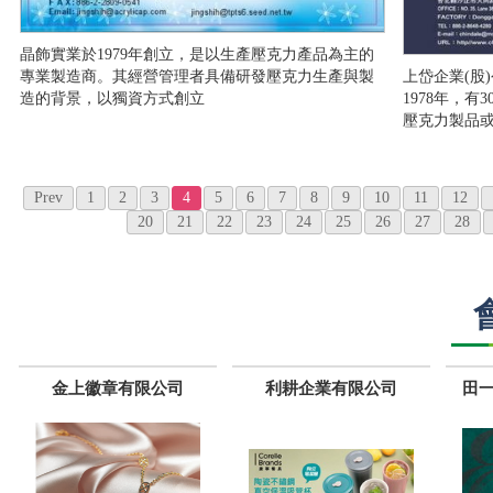
晶飾實業於1979年創立，是以生產壓克力產品為主的
上岱企業(股
專業製造商。其經營管理者具備研發壓克力生產與製
1978年，
造的背景，以獨資方式創立
壓克力製品
Prev
1
2
3
4
5
6
7
8
9
10
11
12
20
21
22
23
24
25
26
27
28
金上徽章有限公司
利耕企業有限公司
田