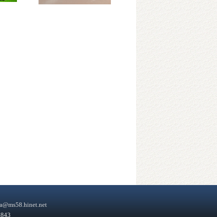
a@ms58.hinet.net
43