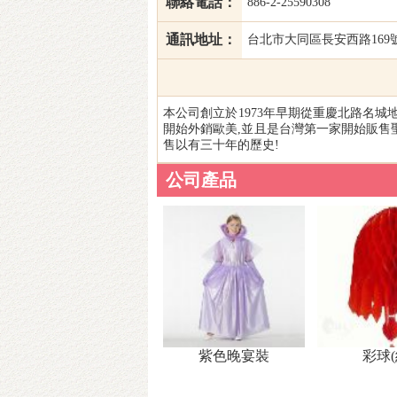
聯絡電話：
886-2-25590308
通訊地址：
台北市大同區長安西路169
本公司創立於1973年早期從重慶北路名城地
開始外銷歐美,並且是台灣第一家開始販售聖
售以有三十年的歷史!
公司產品
紫色晚宴裝
彩球(