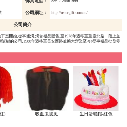
傳真電話：
886-2-25561999
公司網址：
號
http://ostergift.com/m/
公司簡介
下室開始,從事蠟燭.燭台禮品販售,至1978年遷移至重慶北路一段上並
誕樹的公司,1988年遷移至長安西路並擴大營業至今!從事禮品批發零
紅)
吸血鬼披風
生日蛋糕帽-紅色