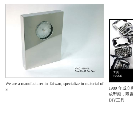
We are a manufacturer in Taiwan, specialize in material of
1989 年成
S
成型廠，兩廠
DIY工具