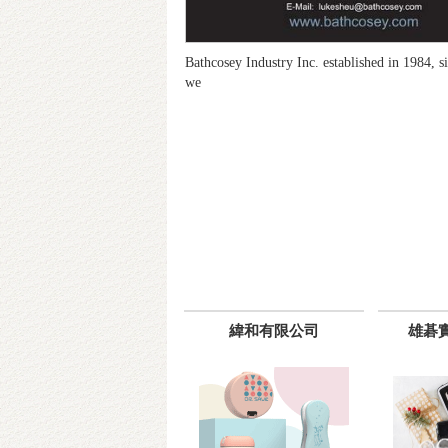
Bathcosey Industry Inc. established in 1984, s
we
緯和有限公司
雄碁